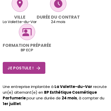
room
access_time_filled
VILLE
DURÉE DU CONTRAT
La Valette-du-Var
24 mois
co_present
FORMATION PRÉPARÉE
BP ECP
JE POSTULE !
Une entreprise implantée à
La Valette-du-Var
recrute
un(e) alternant(e) en
BP Esthétique Cosmétique
Parfumerie
pour une durée de
24 mois
, à compter du
1er juillet
.