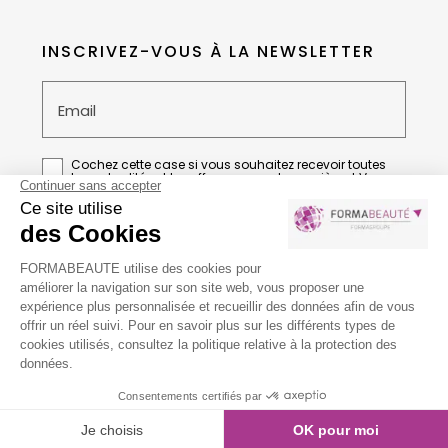
INSCRIVEZ-VOUS À LA NEWSLETTER
Email
Cochez cette case si vous souhaitez recevoir toutes
les actualités et les offres en avant-première et Vous
acceptez la
Politique de confidentialité
de
FORMABEAUTE
Guide local & liens
Informations complémentaires
Conditions générales de vente
Mentions légales
Politique de confidentialité
place
call
mail
ACCÈS
TÉL.
CONTACT