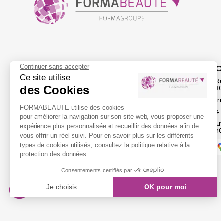
FORMABEAUTÉ
FORMAPLUS
F
515 Avenue Pablo Picasso
36 chemin du drap
7 R
83160 La Valette-du-Var
83480 Puget sur Argens
83
forma-beaute@orange.fr
forma-beaute@orange.fr
fo
04 26 85 06 35
04 94 17 08 40
04 
Ouvert du lundi au vendredi
Ouvert du lundi au vendredi
Ouv
9h00 - 13h00 / 14h00 - 17h00
9h00 - 13h00 / 14h00 - 17h00
9h0
Accès
Accès