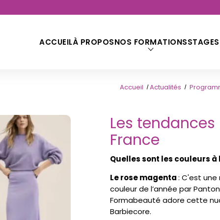
ACCUEIL
À PROPOS
NOS FORMATIONS
STAGES
Accueil
Actualités
Program
Les tendances 
France
Quelles sont les couleurs à
Le rose magenta
: C'est une
couleur de l’année par Panto
Formabeauté adore cette nuan
Barbiecore.