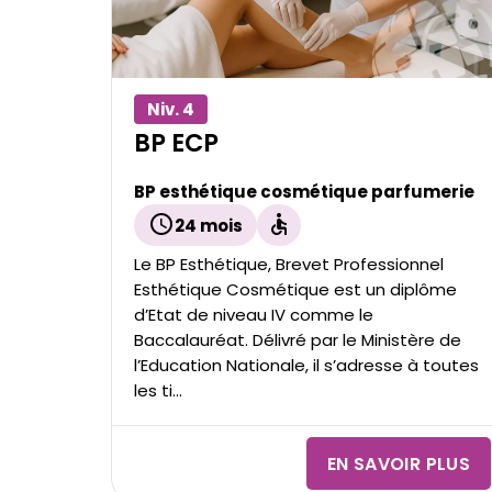
alt="BP esthétique cosmétique parfumerie"
title="BP esthétique cosmétique parfumerie"/
Niv. 4
BP ECP
BP esthétique cosmétique parfumerie
schedule
accessible
24 mois
Le BP Esthétique, Brevet Professionnel
Esthétique Cosmétique est un diplôme
d’Etat de niveau IV comme le
Baccalauréat. Délivré par le Ministère de
l’Education Nationale, il s’adresse à toutes
les ti...
EN SAVOIR PLUS