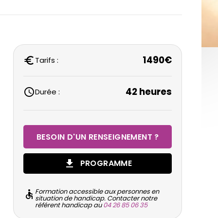
1490€
euro
Tarifs :
42 heures
schedule
Durée :
BESOIN D'UN RENSEIGNEMENT ?
get_app
PROGRAMME
Formation accessible aux personnes en
accessible
situation de handicap. Contacter notre
référent handicap au
04 26 85 06 35