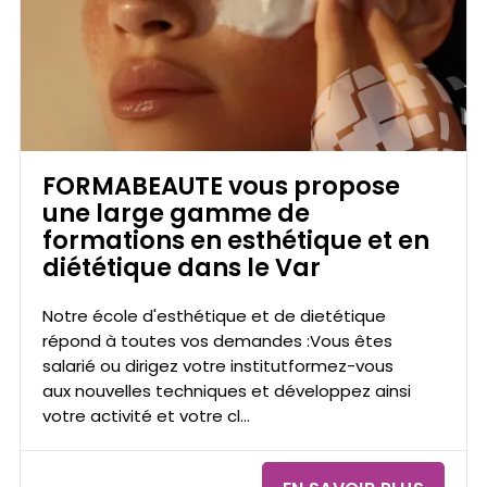
alt="var esthétique ecole terrade formabeaute
alternance" title="var esthétique ecole terrade
formabeaute alternance"/>
FORMABEAUTE vous propose
une large gamme de
formations en esthétique et en
diététique dans le Var
Notre école d'esthétique et de dietétique
répond à toutes vos demandes :Vous êtes
salarié ou dirigez votre institutformez-vous
aux nouvelles techniques et développez ainsi
votre activité et votre cl...