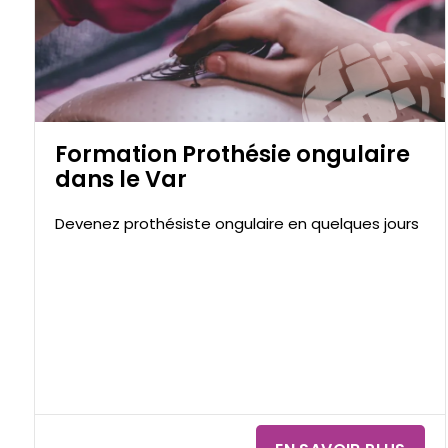
alt="formation onglerie à la Valette du Var"
title="formation onglerie à la Valette du Var"/>
Formation Prothésie ongulaire
dans le Var
Devenez prothésiste ongulaire en quelques jours