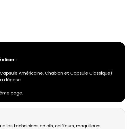
aliser :
, Capsule Américaine, Chablon et Capsule Classique)
 la dépose
même page.
e les techniciens en cils, coiffeurs, maquilleurs