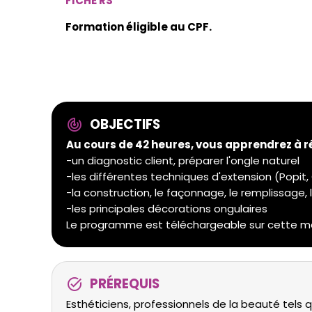
FICHE RS
Formation éligible au CPF.
OBJECTIFS
track_changes
Au cours de 42 heures, vous apprendrez à ré
-un diagnostic client, préparer l'ongle naturel
-les différentes techniques d'extension (Popit
-la construction, le façonnage, le remplissage,
-les principales décorations ongulaires
Le programme est téléchargeable sur cette 
PRÉREQUIS
task_alt
Esthéticiens, professionnels de la beauté tels qu